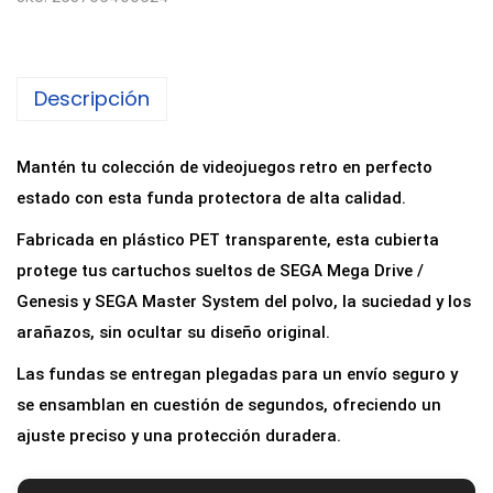
n
d
a
Descripción
P
r
o
Mantén tu colección de videojuegos retro en perfecto
t
estado con esta funda protectora de alta calidad.
e
Fabricada en plástico PET transparente, esta cubierta
c
protege tus cartuchos sueltos de SEGA Mega Drive /
t
Genesis y SEGA Master System del polvo, la suciedad y los
o
arañazos, sin ocultar su diseño original.
r
Las fundas se entregan plegadas para un envío seguro y
a
se ensamblan en cuestión de segundos, ofreciendo un
P
ajuste preciso y una protección duradera.
E
T