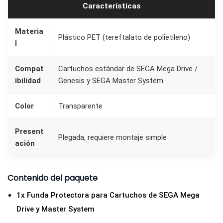
p
Características
a
r
Materia
Plástico PET (tereftalato de polietileno)
l
a
C
Compat
Cartuchos estándar de SEGA Mega Drive /
a
ibilidad
Genesis y SEGA Master System
r
t
Color
Transparente
u
c
Present
Plegada, requiere montaje simple
h
ación
o
s
Contenido del paquete
d
1x Funda Protectora para Cartuchos de SEGA Mega
e
Drive y Master System
S