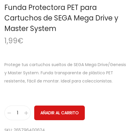
a
i
Funda Protectora PET para
c
d
Cartuchos de SEGA Mega Drive y
i
o
Master System
ó
n
1,99
€
Protege tus cartuchos sueltos de SEGA Mega Drive/Genesis
y Master System. Funda transparente de plástico PET
resistente, fácil de montar. Ideal para coleccionistas.
AÑADIR AL CARRITO
F
u
SKU:
265796400624