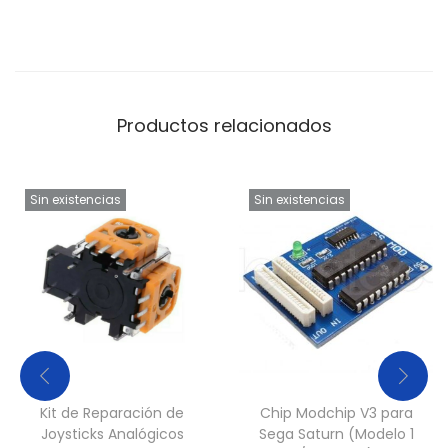
E
G
A
M
e
Productos relacionados
g
a
Sin existencias
Sin existencias
D
r
i
v
e
y
M
a
Kit de Reparación de
Chip Modchip V3 para
s
Joysticks Analógicos
Sega Saturn (Modelo 1