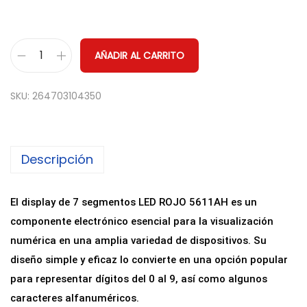
AÑADIR AL CARRITO
D
i
SKU:
264703104350
s
p
l
Descripción
a
y
L
El display de 7 segmentos LED ROJO 5611AH es un
E
componente electrónico esencial para la visualización
D
numérica en una amplia variedad de dispositivos. Su
7
diseño simple y eficaz lo convierte en una opción popular
S
para representar dígitos del 0 al 9, así como algunos
e
caracteres alfanuméricos.