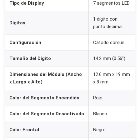
C
Tipo de Display
7 segmentos LED
á
1 dígito con
t
Dígitos
punto decimal
o
d
Configuración
Cátodo común
o
C
Tamaño del Dígito
14.2 mm (0.56″)
o
m
Dimensiones del Módulo (Ancho
12.6 mm x 19 mm
ú
x Largo x Alto)
x 8 mm
n
Color del Segmento Encendido
Rojo
5
6
Color del Segmento Desactivado
Blanco
1
1
Color Frontal
Negro
A