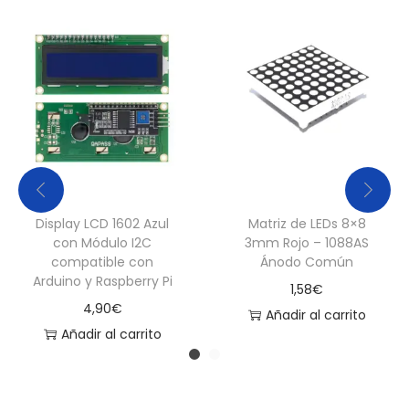
Display LCD 1602 Azul
Matriz de LEDs 8×8
con Módulo I2C
3mm Rojo – 1088AS
compatible con
Ánodo Común
Arduino y Raspberry Pi
1,58
€
4,90
€
Añadir al carrito
Añadir al carrito