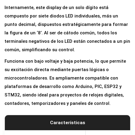
g
Internamente, este display de un solo dígito está
m
compuesto por siete diodos LED individuales, más un
e
punto decimal, dispuestos estratégicamente para formar
n
la figura de un ‘8’. Al ser de cátodo común, todos los
t
terminales negativos de los LED están conectados a un pin
o
común, simplificando su control.
s
Funciona con bajo voltaje y baja potencia, lo que permite
R
su excitación directa mediante puertas lógicas o
o
microcontroladores. Es ampliamente compatible con
j
plataformas de desarrollo como Arduino, PIC, ESP32 y
o
STM32, siendo ideal para proyectos de relojes digitales,
0
contadores, temporizadores y paneles de control.
.
5
6
Características
"