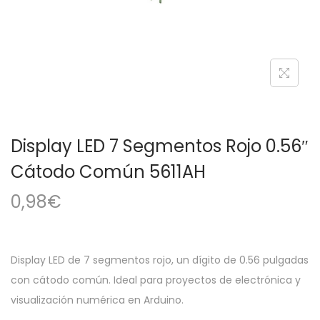
a
i
c
d
i
o
ó
n
Display LED 7 Segmentos Rojo 0.56″
Cátodo Común 5611AH
0,98
€
Display LED de 7 segmentos rojo, un dígito de 0.56 pulgadas
con cátodo común. Ideal para proyectos de electrónica y
visualización numérica en Arduino.