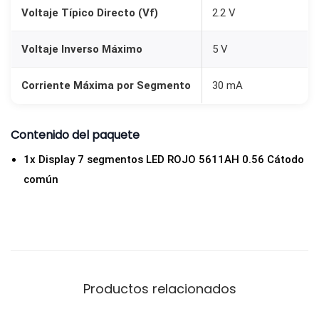
H
Voltaje Típico Directo (Vf)
2.2 V
c
a
Voltaje Inverso Máximo
5 V
n
Corriente Máxima por Segmento
30 mA
t
i
d
Contenido del paquete
a
1x Display 7 segmentos LED ROJO 5611AH 0.56 Cátodo
d
común
Productos relacionados