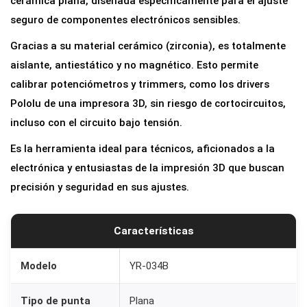
cerámica plana, diseñada específicamente para el ajuste
l
seguro de componentes electrónicos sensibles.
a
Gracias a su material cerámico (zirconia), es totalmente
d
aislante, antiestático y no magnético. Esto permite
o
calibrar potenciómetros y trimmers, como los drivers
r
Pololu de una impresora 3D, sin riesgo de cortocircuitos,
d
incluso con el circuito bajo tensión.
e
Es la herramienta ideal para técnicos, aficionados a la
P
electrónica y entusiastas de la impresión 3D que buscan
r
precisión y seguridad en sus ajustes.
e
c
i
Características
s
i
Modelo
YR-034B
ó
Tipo de punta
Plana
n