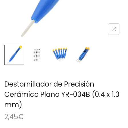
a
i
c
d
i
o
ó
n
Destornillador de Precisión
Cerámico Plano YR-034B (0.4 x 1.3
mm)
2,45
€