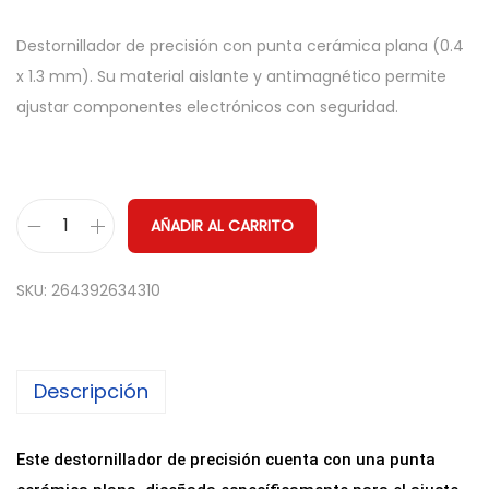
Destornillador de precisión con punta cerámica plana (0.4
x 1.3 mm). Su material aislante y antimagnético permite
ajustar componentes electrónicos con seguridad.
AÑADIR AL CARRITO
D
e
SKU:
264392634310
s
t
o
Descripción
r
n
i
Este destornillador de precisión cuenta con una punta
l