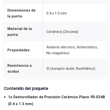
C
Dimensiones de
e
0.4 x 1.3 mm
la punta
r
á
Material de la
Cerámica (Zirconia)
m
punta
i
c
Aislante eléctrico, Antiestático,
Propiedades
No magnético
o
P
Resistencia a
l
Sí (excepto ácido fluorhídrico)
ácidos
a
n
Contenido del paquete
o
Y
1x Destornillador de Precisión Cerámico Plano YR-034B
R
(0.4 x 1.3 mm)
-