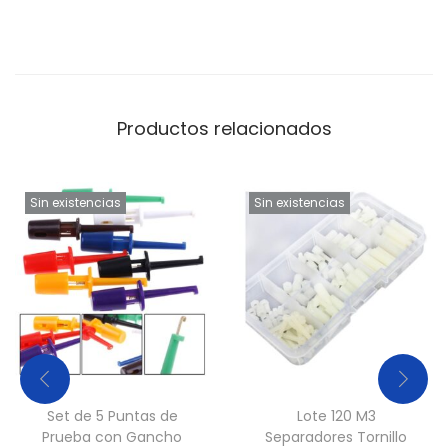
0
3
4
B
Productos relacionados
(
0
.
Sin existencias
Sin existencias
4
x
1
.
3
m
m
)
Set de 5 Puntas de
Lote 120 M3
Prueba con Gancho
Separadores Tornillo
c