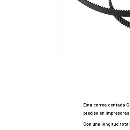
a
i
c
d
i
o
ó
n
Esta correa dentada G
preciso en impresoras
Con una longitud tota