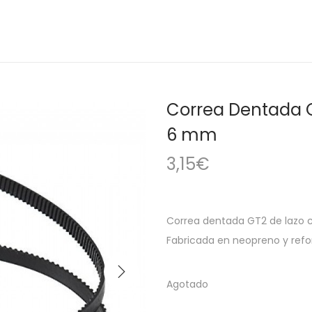
Correa Dentada 
6 mm
3,15
€
Correa dentada GT2 de lazo 
Fabricada en neopreno y refor
Agotado