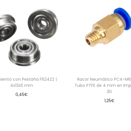
iento con Pestaña F624ZZ |
Racor Neumático PC4-M6
4x13x5 mm
Tubo PTFE de 4 mm en Imp
3D
0,45
€
1,25
€
Leer más
Añadir al carrito