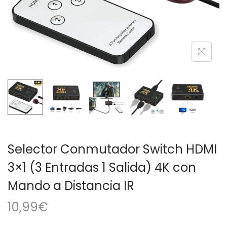
a
i
c
d
i
o
ó
n
Selector Conmutador Switch HDMI
3×1 (3 Entradas 1 Salida) 4K con
Mando a Distancia IR
10,99
€