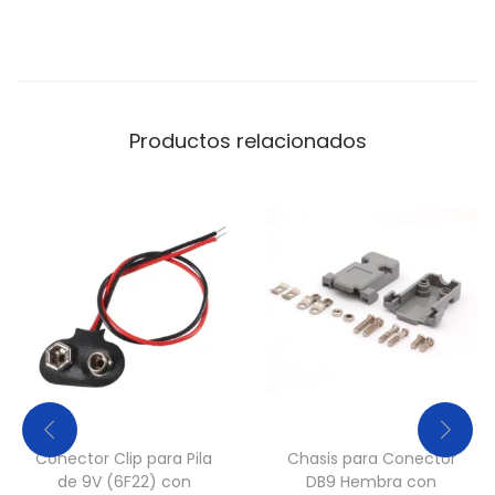
a
V
í
d
Productos relacionados
e
o
C
C
T
V
c
a
n
t
Conector Clip para Pila
Chasis para Conector
i
de 9V (6F22) con
DB9 Hembra con
d