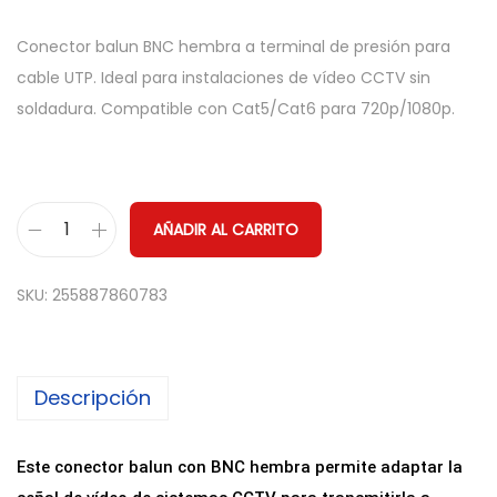
Conector balun BNC hembra a terminal de presión para
cable UTP. Ideal para instalaciones de vídeo CCTV sin
soldadura. Compatible con Cat5/Cat6 para 720p/1080p.
AÑADIR AL CARRITO
C
o
SKU:
255887860783
n
e
c
Descripción
t
o
r
Este conector balun con BNC hembra permite adaptar la
B