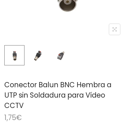
a
i
c
d
i
o
ó
n
Conector Balun BNC Hembra a
UTP sin Soldadura para Vídeo
CCTV
1,75
€