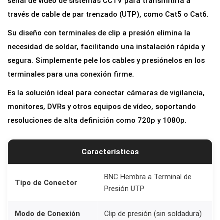
señal de vídeo de sistemas CCTV para transmitirla a
a
través de cable de par trenzado (UTP), como Cat5 o Cat6.
l
Su diseño con terminales de clip a presión elimina la
u
necesidad de soldar, facilitando una instalación rápida y
n
segura. Simplemente pele los cables y presiónelos en los
B
terminales para una conexión firme.
N
Es la solución ideal para conectar cámaras de vigilancia,
C
monitores, DVRs y otros equipos de vídeo, soportando
H
resoluciones de alta definición como 720p y 1080p.
e
m
b
Características
r
a
BNC Hembra a Terminal de
Tipo de Conector
Presión UTP
a
U
Modo de Conexión
Clip de presión (sin soldadura)
T