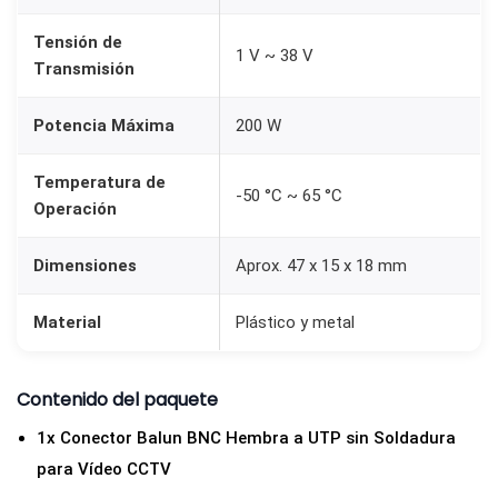
P
Tensión de
1 V ~ 38 V
s
Transmisión
i
n
Potencia Máxima
200 W
S
o
Temperatura de
-50 °C ~ 65 °C
Operación
l
d
Dimensiones
Aprox. 47 x 15 x 18 mm
a
d
Material
Plástico y metal
u
r
Contenido del paquete
a
p
1x Conector Balun BNC Hembra a UTP sin Soldadura
a
para Vídeo CCTV
r