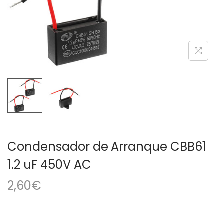
a
i
c
d
i
o
ó
n
Condensador de Arranque CBB61
1.2 uF 450V AC
2,60
€