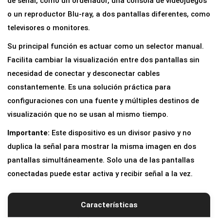
de señal, como un ordenador, una consola de videojuegos
T
o un reproductor Blu-ray, a dos pantallas diferentes, como
T
televisores o monitores.
E
Su principal función es actuar como un selector manual.
R
Facilita cambiar la visualización entre dos pantallas sin
A
necesidad de conectar y desconectar cables
D
constantemente. Es una solución práctica para
A
configuraciones con una fuente y múltiples destinos de
P
visualización que no se usan al mismo tiempo.
T
Importante:
Este dispositivo es un divisor pasivo y no
A
duplica la señal para mostrar la misma imagen en dos
D
pantallas simultáneamente. Solo una de las pantallas
O
conectadas puede estar activa y recibir señal a la vez.
R
D
I
Características
V