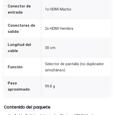
I
Conector de
1x HDMI Macho
entrada
S
O
Conectores de
R
2x HDMI Hembra
salida
H
D
Longitud del
30 cm
M
cable
I
M
Selector de pantalla (no duplicador
Función
simultáneo)
A
C
Peso
H
99.8 g
aproximado
O
A
D
Contenido del paquete
O