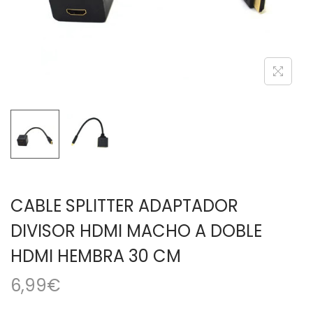
a
i
c
d
i
o
ó
n
CABLE SPLITTER ADAPTADOR
DIVISOR HDMI MACHO A DOBLE
HDMI HEMBRA 30 CM
6,99
€