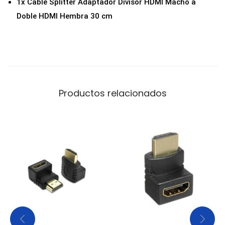
1x Cable Splitter Adaptador Divisor HDMI Macho a
B
Doble HDMI Hembra 30 cm
L
E
H
D
M
Productos relacionados
I
H
E
M
B
R
A
3
0
C