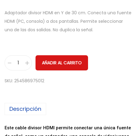
Adaptador divisor HDMI en Y de 30 cm. Conecta una fuente
HDMI (PC, consola) a dos pantallas. Permite seleccionar
una de las dos salidas. No duplica la señal.
AÑADIR AL CARRITO
C
A
SKU:
254586975012
B
L
E
Descripción
S
P
L
Este cable divisor HDMI permite conectar una única fuente
I