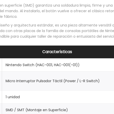
i
n superficie (SMD) garantiza una soldadura limpia, firme y una
el mando. Al instalarlo, el botón vuelve a ofrecer el clásico retor
b
de fábrica.
l
iseño y arquitectura estándar, es una pieza altamente versátil
e
da con otras placas de la familia de consolas portátiles de Nin
p
ble para cualquier taller de reparación o entusiasta del servici
a
r
Características
a
M
Nintendo Switch (HAC-001, HAC-001(-01))
a
n
Micro Interruptor Pulsador Táctil (Power / L-R Switch)
d
o
1 unidad
J
o
SMD / SMT (Montaje en Superficie)
y