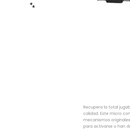
a
i
c
d
i
o
ó
n
Recupera la total juga
calidad. Este micro co
mecanismos originales 
para activarse o han d