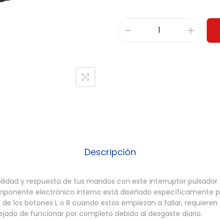
B
o
t
ó
n
L
/
R
C
Descripción
o
m
bilidad y respuesta de tus mandos con este interruptor pulsador
p
mponente electrónico interno está diseñado específicamente par
a
de los botones L o R cuando estos empiezan a fallar, requiere
ejado de funcionar por completo debido al desgaste diario.
t