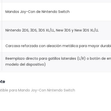
-
C
Mandos Joy-Con de Nintendo Switch
o
n
Nintendo 2DS, 3DS, 3DS XL/LL, New 3DS y New 3DS XL/LL
N
i
Carcasa reforzada con aleación metálica para mayor durabi
n
t
Reemplazo directo para gatillos laterales (L/R) o botón de 
e
modelo del dispositivo)
n
d
o
ete
S
atible para Mando Joy-Con Nintendo Switch
w
i
t