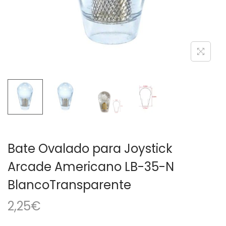
a
i
c
d
i
o
ó
n
Bate Ovalado para Joystick
Arcade Americano LB-35-N
BlancoTransparente
2,25
€