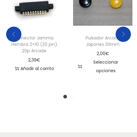
Conector Jamma
Pulsador Arcade
Hembra 2×10 (20 pin)
Japones 30mm
20p Arcade
2,00
€
2,39
€
Seleccionar
Añadir al carrito
opciones
E
s
t
e
p
r
o