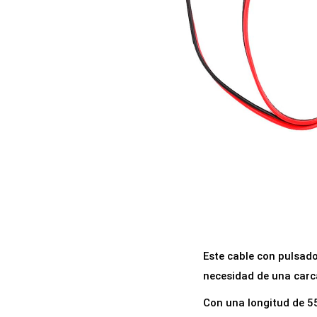
a
i
c
d
i
o
ó
n
Este cable con pulsado
necesidad de una carc
Con una longitud de 55