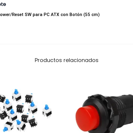
ete
C
A
Power/Reset SW para PC ATX con Botón (55 cm)
T
X
c
o
n
Productos relacionados
B
o
t
ó
n
(
5
5
c