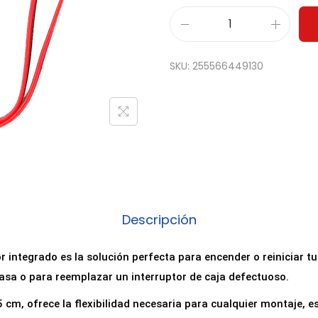
C
a
SKU:
255566449130
b
l
e
P
u
l
s
a
Descripción
d
o
r integrado es la solución perfecta para encender o reiniciar t
r
asa o para reemplazar un interruptor de caja defectuoso.
P
 cm, ofrece la flexibilidad necesaria para cualquier montaje, 
o