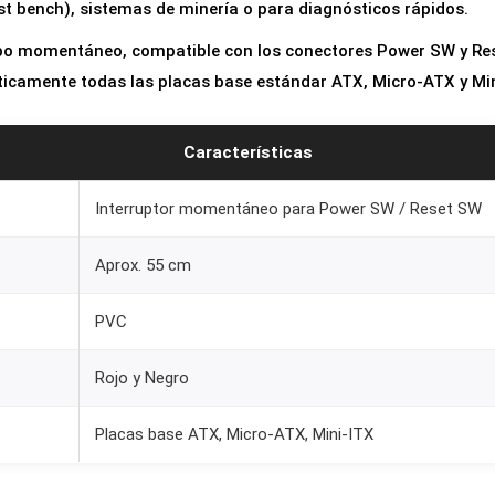
t bench), sistemas de minería o para diagnósticos rápidos.
w
e
tipo momentáneo, compatible con los conectores Power SW y Re
r
ticamente todas las placas base estándar ATX, Micro-ATX y Min
/
R
Características
e
s
Interruptor momentáneo para Power SW / Reset SW
e
Aprox. 55 cm
t
S
PVC
W
p
Rojo y Negro
a
r
Placas base ATX, Micro-ATX, Mini-ITX
a
P