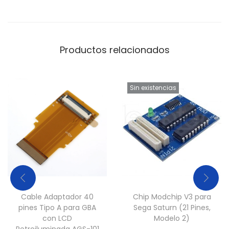
b
e
1
Productos relacionados
.
6
m
Sin existencias
c
a
n
t
i
d
a
d
Cable Adaptador 40
Chip Modchip V3 para
pines Tipo A para GBA
Sega Saturn (21 Pines,
con LCD
Modelo 2)