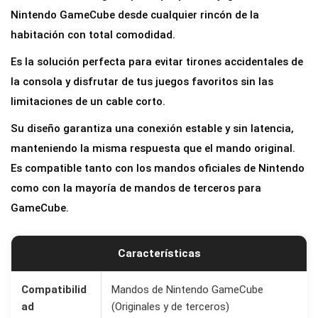
t
Nintendo GameCube desde cualquier rincón de la
e
habitación con total comodidad.
n
Es la solución perfecta para evitar tirones accidentales de
s
la consola y disfrutar de tus juegos favoritos sin las
i
limitaciones de un cable corto.
ó
Su diseño garantiza una conexión estable y sin latencia,
n
manteniendo la misma respuesta que el mando original.
p
Es compatible tanto con los mandos oficiales de Nintendo
a
como con la mayoría de mandos de terceros para
r
GameCube.
a
M
a
Características
n
d
Compatibilid
Mandos de Nintendo GameCube
ad
(Originales y de terceros)
o