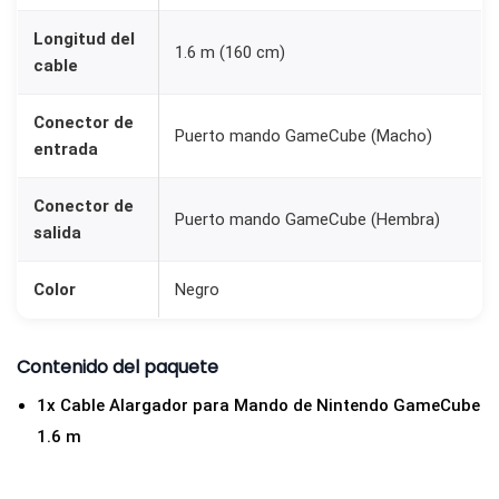
d
Longitud del
e
1.6 m (160 cm)
cable
N
i
Conector de
Puerto mando GameCube (Macho)
n
entrada
t
e
Conector de
Puerto mando GameCube (Hembra)
salida
n
d
Color
Negro
o
G
a
Contenido del paquete
m
1x Cable Alargador para Mando de Nintendo GameCube
e
1.6 m
C
u