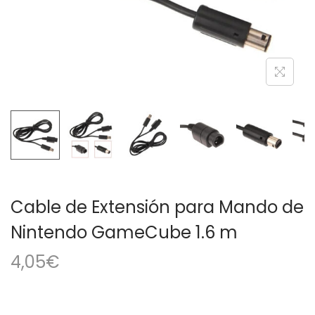
a
i
c
d
i
o
ó
n
Cable de Extensión para Mando de
Nintendo GameCube 1.6 m
4,05
€