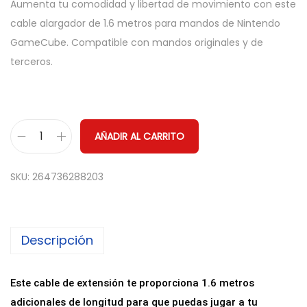
Aumenta tu comodidad y libertad de movimiento con este
cable alargador de 1.6 metros para mandos de Nintendo
GameCube. Compatible con mandos originales y de
terceros.
AÑADIR AL CARRITO
C
a
SKU:
264736288203
b
l
e
Descripción
d
e
E
Este cable de extensión te proporciona 1.6 metros
x
adicionales de longitud para que puedas jugar a tu