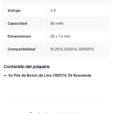
2
Voltaje
3 V
0
1
Capacidad
80 mAh
6
3
Dimensiones
20 x 1.6 mm
V
D
Compatibilidad
DL2016, ER2016, GPR2016
L
2
Contenido del paquete
0
5x Pila de Botón de Litio CR2016 3V Koonenda
1
6
E
R
2
0