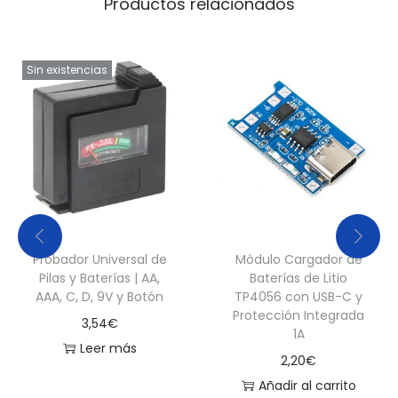
Productos relacionados
1
6
G
Sin existencias
P
R
2
0
1
6
K
Probador Universal de
Módulo Cargador de
o
Pilas y Baterías | AA,
Baterías de Litio
o
AAA, C, D, 9V y Botón
TP4056 con USB-C y
Protección Integrada
n
3,54
€
1A
e
Leer más
2,20
€
n
Añadir al carrito
d