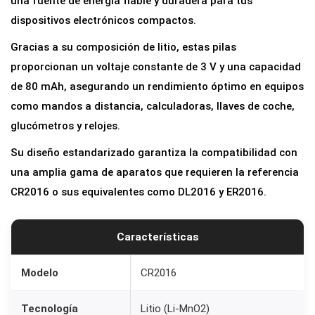
una fuente de energía fiable y duradera para tus
o
dispositivos electrónicos compactos.
n
Gracias a su composición de litio, estas pilas
b
proporcionan un voltaje constante de 3 V y una capacidad
a
de 80 mAh, asegurando un rendimiento óptimo en equipos
t
como mandos a distancia, calculadoras, llaves de coche,
e
glucómetros y relojes.
r
Su diseño estandarizado garantiza la compatibilidad con
i
una amplia gama de aparatos que requieren la referencia
a
CR2016 o sus equivalentes como DL2016 y ER2016.
L
i
t
Características
i
o
Modelo
CR2016
C
Tecnología
Litio (Li-MnO2)
R