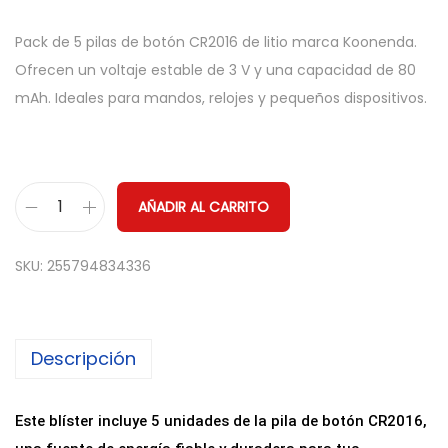
Pack de 5 pilas de botón CR2016 de litio marca Koonenda.
Ofrecen un voltaje estable de 3 V y una capacidad de 80
mAh. Ideales para mandos, relojes y pequeños dispositivos.
AÑADIR AL CARRITO
5
x
SKU:
255794834336
P
i
l
Descripción
a
b
o
Este blíster incluye 5 unidades de la pila de botón CR2016,
t