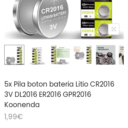
a
i
c
d
i
o
ó
n
5x Pila boton bateria Litio CR2016
3V DL2016 ER2016 GPR2016
Koonenda
1,99
€