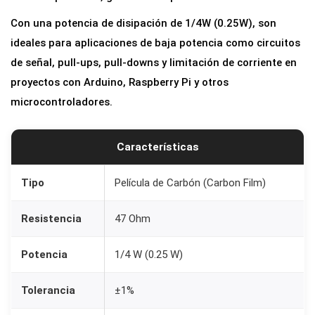
i
Con una potencia de disipación de 1/4W (0.25W), son
a
ideales para aplicaciones de baja potencia como circuitos
s
de señal, pull-ups, pull-downs y limitación de corriente en
d
proyectos con Arduino, Raspberry Pi y otros
e
microcontroladores.
4
7
O
Características
h
m
Tipo
Película de Carbón (Carbon Film)
1
Resistencia
47 Ohm
/
4
Potencia
1/4 W (0.25 W)
W
1
Tolerancia
±1%
%