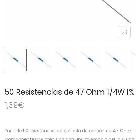
a
i
c
d
i
o
ó
n
50 Resistencias de 47 Ohm 1/4W 1%
1,39
€
Pack de 50 resistencias de película de carbón de 47 Ohm.
Componentes de precisión con una tolerancia del 1% y una