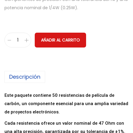
potencia nominal de 1/4W (0.25W).
AÑADIR AL CARRITO
5
0
R
e
Descripción
s
i
s
Este paquete contiene 50 resistencias de película de
t
carbón, un componente esencial para una amplia variedad
e
de proyectos electrónicos.
n
Cada resistencia ofrece un valor nominal de 47 Ohm con
c
una alta precisión, garantizada por su tolerancia de ±1%.