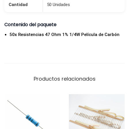
c
Cantidad
50 Unidades
a
n
Contenido del paquete
t
i
50x Resistencias 47 Ohm 1% 1/4W Película de Carbón
d
a
d
Productos relacionados