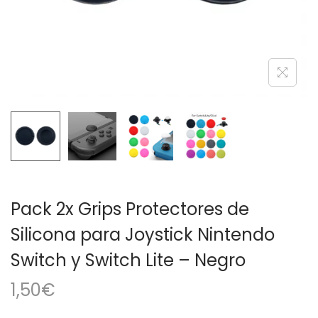
a
i
c
d
i
o
ó
n
Pack 2x Grips Protectores de
Silicona para Joystick Nintendo
Switch y Switch Lite – Negro
1,50
€