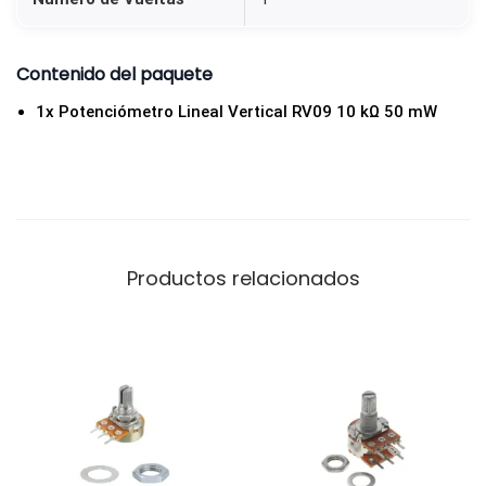
a
r
Contenido del paquete
a
P
1x Potenciómetro Lineal Vertical RV09 10 kΩ 50 mW
C
B
c
a
n
Productos relacionados
t
i
d
a
d