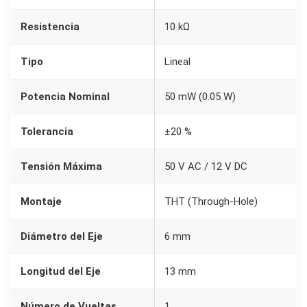
l
Resistencia
10 kΩ
t
i
Tipo
Lineal
p
o
Potencia Nominal
50 mW (0.05 W)
R
V
Tolerancia
±20 %
0
9
Tensión Máxima
50 V AC / 12 V DC
1
Montaje
THT (Through-Hole)
0
K
Diámetro del Eje
6 mm
o
h
Longitud del Eje
13 mm
m
p
Número de Vueltas
1