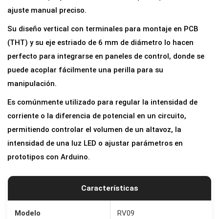
t
ajuste manual preciso.
r
Su diseño vertical con terminales para montaje en PCB
o
(THT) y su eje estriado de 6 mm de diámetro lo hacen
v
perfecto para integrarse en paneles de control, donde se
e
puede acoplar fácilmente una perilla para su
r
manipulación.
t
Es comúnmente utilizado para regular la intensidad de
i
corriente o la diferencia de potencial en un circuito,
c
permitiendo controlar el volumen de un altavoz, la
a
intensidad de una luz LED o ajustar parámetros en
l
prototipos con Arduino.
L
i
n
Características
e
a
Modelo
RV09