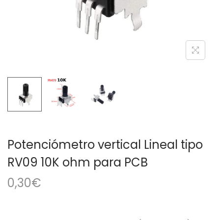
a
i
c
d
i
o
ó
n
Potenciómetro vertical Lineal tipo
RV09 10K ohm para PCB
0,30
€