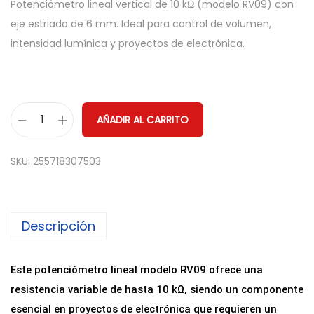
Potenciómetro lineal vertical de 10 kΩ (modelo RV09) con
eje estriado de 6 mm. Ideal para control de volumen,
intensidad lumínica y proyectos de electrónica.
AÑADIR AL CARRITO
P
o
SKU:
255718307503
t
e
n
Descripción
c
i
ó
Este potenciómetro lineal modelo RV09 ofrece una
m
resistencia variable de hasta 10 kΩ, siendo un componente
e
esencial en proyectos de electrónica que requieren un