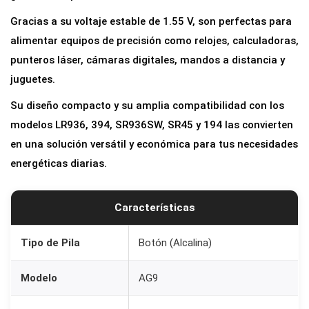
t
Gracias a su voltaje estable de 1.55 V, son perfectas para
o
alimentar equipos de precisión como relojes, calculadoras,
n
punteros láser, cámaras digitales, mandos a distancia y
A
juguetes.
G
Su diseño compacto y su amplia compatibilidad con los
9
modelos LR936, 394, SR936SW, SR45 y 194 las convierten
L
en una solución versátil y económica para tus necesidades
R
energéticas diarias.
9
3
6
Características
3
9
Tipo de Pila
Botón (Alcalina)
4
Modelo
AG9
S
R