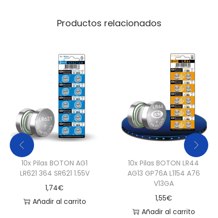
V
c
Productos relacionados
a
n
t
i
d
a
d
10x Pilas BOTON AG1
10x Pilas BOTON LR44
LR621 364 SR621 1.55V
AG13 GP76A L1154 A76
V13GA
1,74
€
1,55
€
Añadir al carrito
Añadir al carrito