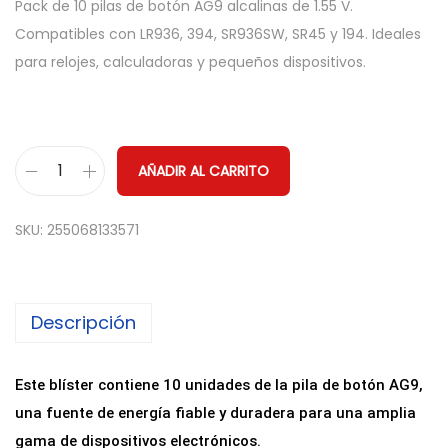
Pack de 10 pilas de botón AG9 alcalinas de 1.55 V.
Compatibles con LR936, 394, SR936SW, SR45 y 194. Ideales
para relojes, calculadoras y pequeños dispositivos.
AÑADIR AL CARRITO
1
0
SKU:
255068133571
x
p
i
Descripción
l
a
s
Este blíster contiene 10 unidades de la pila de botón AG9,
b
una fuente de energía fiable y duradera para una amplia
o
gama de dispositivos electrónicos.