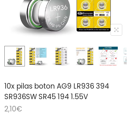
a
i
c
d
i
o
ó
n
10x pilas boton AG9 LR936 394
SR936SW SR45 194 1.55V
2,10
€