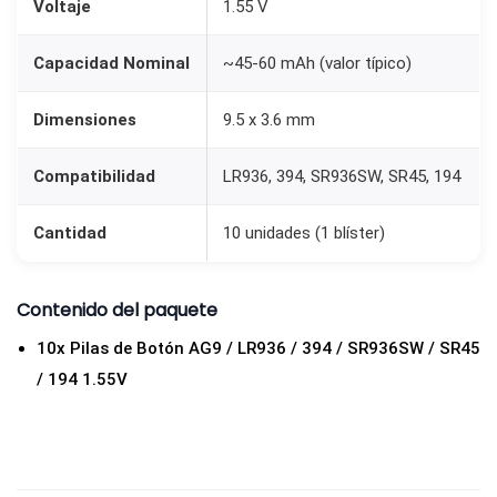
Voltaje
1.55 V
9
3
Capacidad Nominal
~45-60 mAh (valor típico)
6
S
Dimensiones
9.5 x 3.6 mm
W
S
Compatibilidad
LR936, 394, SR936SW, SR45, 194
R
Cantidad
10 unidades (1 blíster)
4
5
1
Contenido del paquete
9
10x Pilas de Botón AG9 / LR936 / 394 / SR936SW / SR45
4
/ 194 1.55V
1
.
5
5