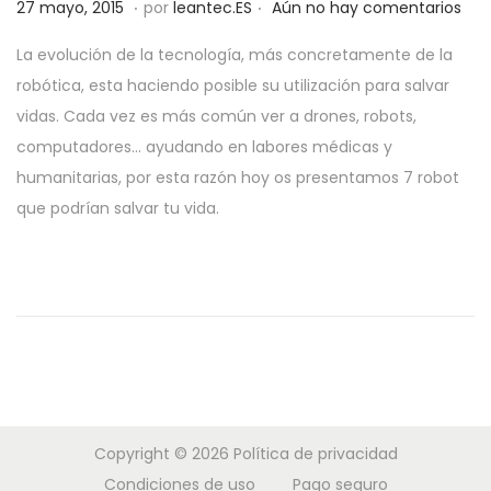
.
.
P
2
27 mayo, 2015
por
leantec.ES
Aún no hay comentarios
a
i
u
8
c
d
La evolución de la tecnología, más concretamente de la
b
m
i
o
robótica, esta haciendo posible su utilización para salvar
l
a
ó
vidas. Cada vez es más común ver a drones, robots,
i
y
n
computadores… ayudando en labores médicas y
c
o
humanitarias, por esta razón hoy os presentamos 7 robot
a
,
que podrían salvar tu vida.
d
2
o
0
e
1
l
9
Copyright © 2026
Política de privacidad
Condiciones de uso
Pago seguro