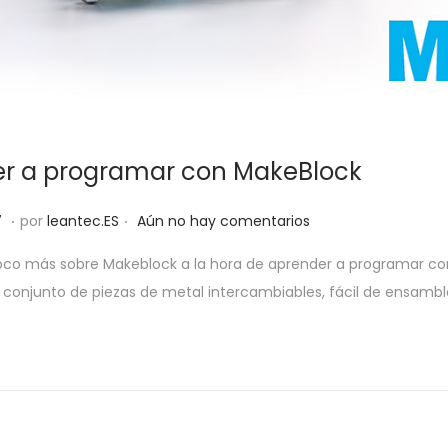
r a programar con MakeBlock
.
.
1
7
por
leantec.ES
Aún no hay comentarios
j
o más sobre Makeblock a la hora de aprender a programar con 
u
 conjunto de piezas de metal intercambiables, fácil de ensam
n
i
o
,
2
0