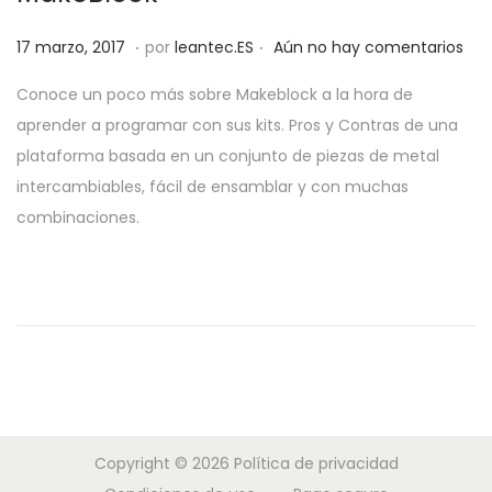
a
i
.
.
P
1
c
d
17 marzo, 2017
por
leantec.ES
Aún no hay comentarios
u
j
i
o
Conoce un poco más sobre Makeblock a la hora de
b
u
ó
aprender a programar con sus kits. Pros y Contras de una
l
n
n
plataforma basada en un conjunto de piezas de metal
i
i
intercambiables, fácil de ensamblar y con muchas
c
o
combinaciones.
a
,
d
2
o
0
e
1
l
9
Copyright © 2026
Política de privacidad