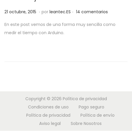
a
i
.
.
P
3
21 octubre, 2015
por
leantec.ES
14 comentarios
c
d
u
j
i
o
En este post vemos de una forma muy sencilla como
b
u
ó
medir el tiempo con Arduino.
l
n
n
i
i
c
o
a
,
d
2
o
0
e
1
l
9
Copyright © 2026
Política de privacidad
Condiciones de uso
Pago seguro
Política de privacidad
Política de envío
Aviso legal
Sobre Nosotros