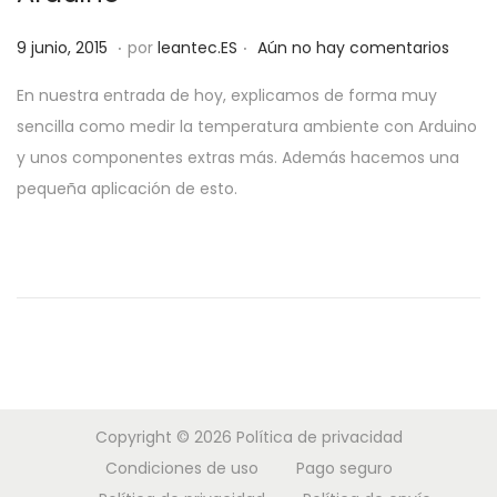
a
i
.
.
P
2
c
d
9 junio, 2015
por
leantec.ES
Aún no hay comentarios
u
8
i
o
En nuestra entrada de hoy, explicamos de forma muy
b
m
ó
sencilla como medir la temperatura ambiente con Arduino
l
a
n
y unos componentes extras más. Además hacemos una
i
y
pequeña aplicación de esto.
c
o
a
,
d
2
o
0
e
1
l
9
Copyright © 2026
Política de privacidad
Condiciones de uso
Pago seguro