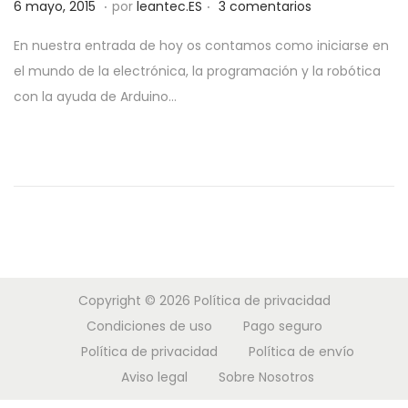
.
.
P
2
6 mayo, 2015
por
leantec.ES
3 comentarios
a
i
u
8
c
d
En nuestra entrada de hoy os contamos como iniciarse en
b
m
i
o
el mundo de la electrónica, la programación y la robótica
l
a
ó
con la ayuda de Arduino…
i
y
n
c
o
a
,
d
2
o
0
e
1
l
9
Copyright © 2026
Política de privacidad
Condiciones de uso
Pago seguro
Política de privacidad
Política de envío
Aviso legal
Sobre Nosotros