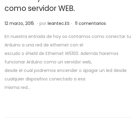
a
i
como servidor WEB.
c
d
.
.
i
o
P
2
12 marzo, 2015
por
leantec.ES
11 comentarios
ó
u
8
En nuestra entrada de hoy os contamos como conectar tu
n
b
m
Arduino a una red de ethernet con el
l
a
escudo o shield de Ethernet W5100. Además haremos
i
y
funcionar Arduino como un servidor web,
c
o
desde el cual podremos encender o apagar un led desde
a
,
cualquier dispositivo conectado a esa
d
2
misma red…
o
0
e
1
l
9