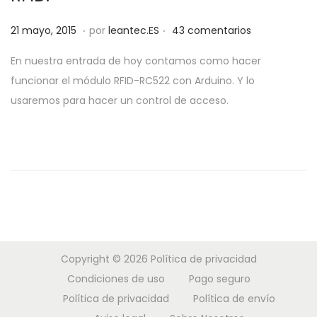
a
i
.
.
P
2
c
d
21 mayo, 2015
por
leantec.ES
43 comentarios
u
8
i
o
En nuestra entrada de hoy contamos como hacer
b
m
ó
funcionar el módulo RFID-RC522 con Arduino. Y lo
l
a
n
usaremos para hacer un control de acceso.
i
y
c
o
a
,
d
2
o
0
e
1
l
9
Copyright © 2026
Política de privacidad
Condiciones de uso
Pago seguro
Política de privacidad
Política de envío