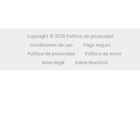
d
a
i
2
o
c
d
0
e
i
o
1
l
ó
9
Copyright © 2026
Política de privacidad
n
Condiciones de uso
Pago seguro
Política de privacidad
Política de envío
Aviso legal
Sobre Nosotros