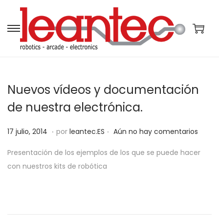
S
S
a
a
l
l
t
t
Nuevos vídeos y documentación
a
a
r
r
de nuestra electrónica.
a
a
.
.
P
l
l
2
17 julio, 2014
por
leantec.ES
Aún no hay comentarios
u
a
c
9
Presentación de los ejemplos de los que se puede hacer
b
n
o
m
con nuestros kits de robótica
l
a
n
a
i
v
t
y
c
e
e
o
a
g
n
,