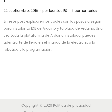
a
i
.
.
P
2
c
d
22 septiembre, 2015
por
leantec.ES
5 comentarios
u
8
i
o
En este post explicaremos cuales son los pasos a seguir
b
m
ó
para instalar tu IDE de Arduino y tu placa de Arduino. Una
l
a
n
vez toda la plataforma de Arduino instalada, puedes
i
y
adentrarte de lleno en el mundo de la electrónica la
c
o
robótica y la programación.
a
,
d
2
o
0
e
1
l
9
Copyright © 2026
Política de privacidad