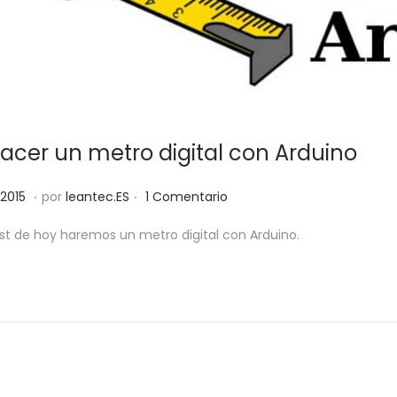
cer un metro digital con Arduino
.
.
3
2015
por
leantec.ES
1 Comentario
j
st de hoy haremos un metro digital con Arduino.
u
n
i
o
,
2
0