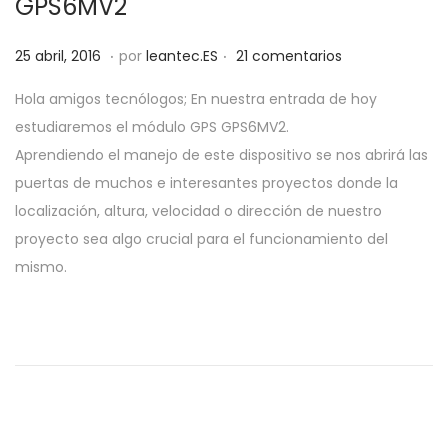
GPS6MV2
a
i
c
d
.
.
P
1
25 abril, 2016
por
leantec.ES
21 comentarios
i
o
u
0
ó
Hola amigos tecnólogos; En nuestra entrada de hoy
b
j
n
estudiaremos el módulo GPS GPS6MV2.
l
u
Aprendiendo el manejo de este dispositivo se nos abrirá las
i
n
puertas de muchos e interesantes proyectos donde la
c
i
localización, altura, velocidad o dirección de nuestro
a
o
proyecto sea algo crucial para el funcionamiento del
d
,
mismo.
o
2
e
0
l
1
9