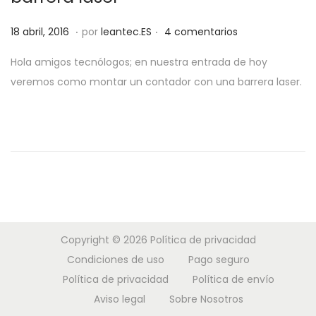
a
i
.
.
P
c
d
3
18 abril, 2016
por
leantec.ES
4 comentarios
u
i
o
1
Hola amigos tecnólogos; en nuestra entrada de hoy
b
ó
m
veremos como montar un contador con una barrera laser.
l
n
a
i
y
c
o
a
,
d
2
o
0
e
1
l
9
Copyright © 2026
Política de privacidad
Condiciones de uso
Pago seguro
Política de privacidad
Política de envío
Aviso legal
Sobre Nosotros