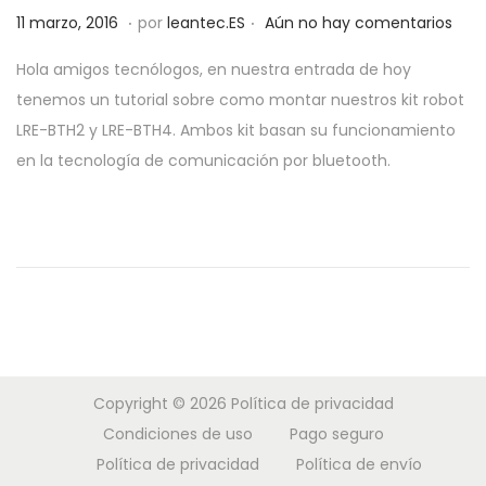
.
.
a
i
P
2
11 marzo, 2016
por
leantec.ES
Aún no hay comentarios
c
d
u
8
Hola amigos tecnólogos, en nuestra entrada de hoy
i
o
b
m
tenemos un tutorial sobre como montar nuestros kit robot
ó
l
a
LRE-BTH2 y LRE-BTH4. Ambos kit basan su funcionamiento
n
i
y
en la tecnología de comunicación por bluetooth.
c
o
a
,
d
2
o
0
e
1
l
9
Copyright © 2026
Política de privacidad
Condiciones de uso
Pago seguro
Política de privacidad
Política de envío