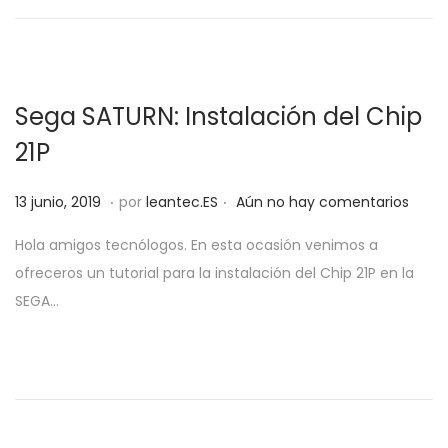
d
a
i
2
o
c
d
0
e
i
o
2
l
ó
0
Sega SATURN: Instalación del Chip
n
21P
.
.
P
2
13 junio, 2019
por
leantec.ES
Aún no hay comentarios
u
0
Hola amigos tecnólogos. En esta ocasión venimos a
b
j
ofreceros un tutorial para la instalación del Chip 21P en la
l
u
SEGA…
i
n
c
i
a
o
d
,
o
2