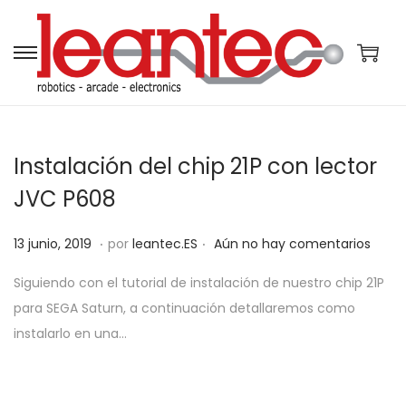
S
S
a
a
l
l
t
t
Instalación del chip 21P con lector
a
a
r
r
JVC P608
a
a
.
.
P
l
l
5
13 junio, 2019
por
leantec.ES
Aún no hay comentarios
u
a
c
j
Siguiendo con el tutorial de instalación de nuestro chip 21P
b
n
o
u
para SEGA Saturn, a continuación detallaremos como
l
a
n
n
instalarlo en una…
i
v
t
i
c
e
e
o
a
g
n
,