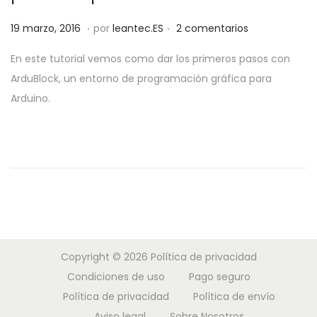
a
i
.
.
P
1
19 marzo, 2016
por
leantec.ES
2 comentarios
c
d
u
8
i
o
En este tutorial vemos como dar los primeros pasos con
b
j
ó
ArduBlock, un entorno de programación gráfica para
l
u
n
Arduino.
i
n
c
i
a
o
d
,
o
2
e
0
l
1
9
Copyright © 2026
Política de privacidad
Condiciones de uso
Pago seguro
Política de privacidad
Política de envío
Aviso legal
Sobre Nosotros