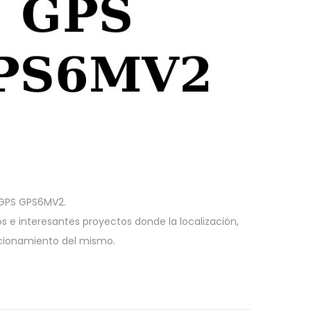
 GPS GPS6MV2.
s e interesantes proyectos donde la localización,
uncionamiento del mismo.