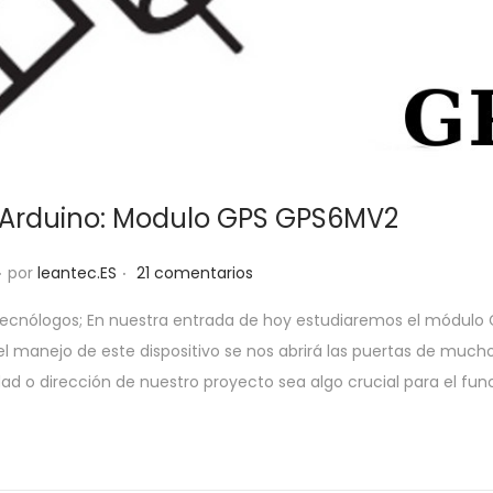
l Arduino: Modulo GPS GPS6MV2
.
.
por
leantec.ES
21 comentarios
0
tecnólogos; En nuestra entrada de hoy estudiaremos el módulo
l manejo de este dispositivo se nos abrirá las puertas de mucho
u
idad o dirección de nuestro proyecto sea algo crucial para el f
n
o