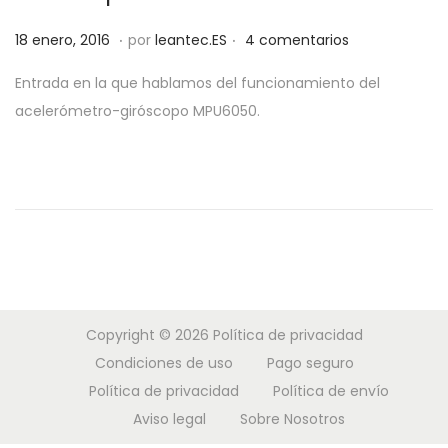
a
i
.
.
P
2
18 enero, 2016
por
leantec.ES
4 comentarios
c
d
u
9
i
o
Entrada en la que hablamos del funcionamiento del
b
m
ó
acelerómetro-giróscopo MPU6050.
l
a
n
i
y
c
o
a
,
d
2
o
0
e
1
l
9
Copyright © 2026
Política de privacidad
Condiciones de uso
Pago seguro
Política de privacidad
Política de envío
Aviso legal
Sobre Nosotros