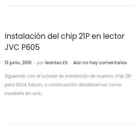
d
a
i
2
o
c
d
0
e
i
o
2
l
ó
0
Instalación del chip 21P en lector
n
JVC P605
.
.
P
5
13 junio, 2019
por
leantec.ES
Aún no hay comentarios
u
j
Siguiendo con el tutorial de instalación de nuestro chip 21P
b
u
para SEGA Saturn, a continuación detallaremos como
l
n
instalarlo en una…
i
i
c
o
a
,
d
2
o
0