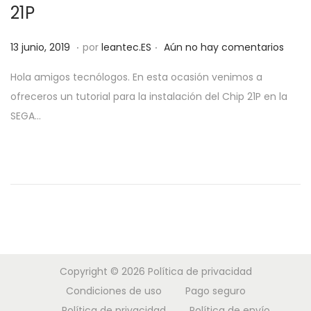
21P
.
.
P
2
13 junio, 2019
por
leantec.ES
Aún no hay comentarios
u
0
Hola amigos tecnólogos. En esta ocasión venimos a
b
j
ofreceros un tutorial para la instalación del Chip 21P en la
l
u
SEGA…
i
n
c
i
a
o
d
,
o
2
e
0
l
1
9
Copyright © 2026
Política de privacidad
Condiciones de uso
Pago seguro
Política de privacidad
Política de envío