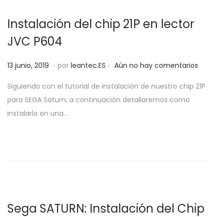
e
2
l
0
Instalación del chip 21P en lector
JVC P604
.
.
P
2
13 junio, 2019
por
leantec.ES
Aún no hay comentarios
u
0
Siguiendo con el tutorial de instalación de nuestro chip 21P
b
j
para SEGA Saturn, a continuación detallaremos como
l
u
instalarlo en una…
i
n
c
i
a
o
d
,
o
2
e
0
l
1
Sega SATURN: Instalación del Chip
9