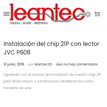
S
S
a
a
l
l
t
t
Instalación del chip 21P con lector
a
a
r
r
JVC P608
a
a
.
.
P
l
l
5
13 junio, 2019
por
leantec.ES
Aún no hay comentarios
u
a
c
j
Siguiendo con el tutorial de instalación de nuestro chip 21P
b
n
o
u
para SEGA Saturn, a continuación detallaremos como
l
a
n
n
instalarlo en una…
i
v
t
i
c
e
e
o
a
g
n
,