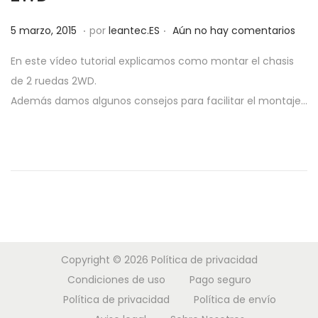
a
i
.
.
P
3
c
d
5 marzo, 2015
por
leantec.ES
Aún no hay comentarios
u
1
i
o
En este vídeo tutorial explicamos como montar el chasis
b
m
ó
de 2 ruedas 2WD.
l
a
n
Además damos algunos consejos para facilitar el montaje…
i
y
c
o
a
,
d
2
o
0
e
1
l
9
Copyright © 2026
Política de privacidad
Condiciones de uso
Pago seguro
Política de privacidad
Política de envío