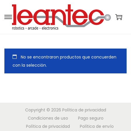
S
S
a
a
l
l
t
t
a
a
No se encontraron productos que concuerden
r
r
con la selección.
a
a
l
l
a
c
n
o
a
n
Copyright © 2026
Política de privacidad
v
t
Condiciones de uso
Pago seguro
e
e
Política de privacidad
Política de envío
g
n