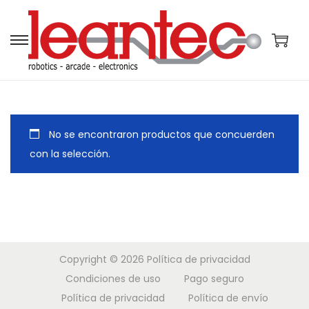
S
S
a
a
l
l
t
t
a
a
No se encontraron productos que concuerden
r
r
con la selección.
a
a
l
l
a
c
n
o
a
n
Copyright © 2026
Política de privacidad
v
t
Condiciones de uso
Pago seguro
e
e
Política de privacidad
Política de envío
g
n