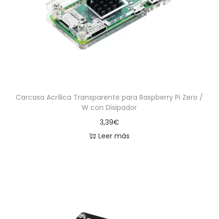
a
i
c
d
i
o
ó
n
Carcasa Acrílica Transparente para Raspberry Pi Zero /
W con Disipador
3,39
€
Leer más