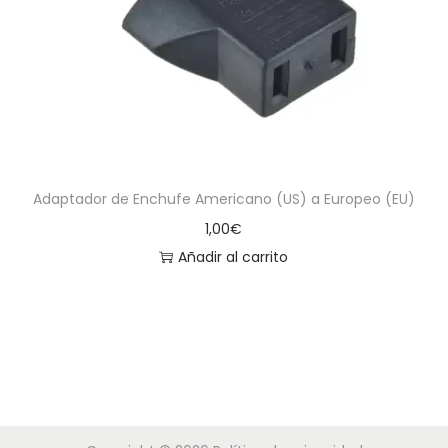
a
i
c
d
i
o
ó
n
Adaptador de Enchufe Americano (US) a Europeo (EU)
1,00
€
Añadir al carrito