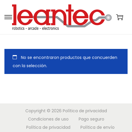
S
S
a
a
l
l
t
t
a
a
No se encontraron productos que concuerden
r
r
con la selección.
a
a
l
l
a
c
n
o
a
n
Copyright © 2026
Política de privacidad
v
t
Condiciones de uso
Pago seguro
e
e
Política de privacidad
Política de envío
g
n