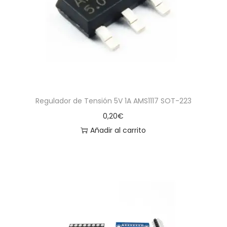
a
i
c
d
i
o
ó
n
Regulador de Tensión 5V 1A AMS1117 SOT-223
0,20
€
Añadir al carrito