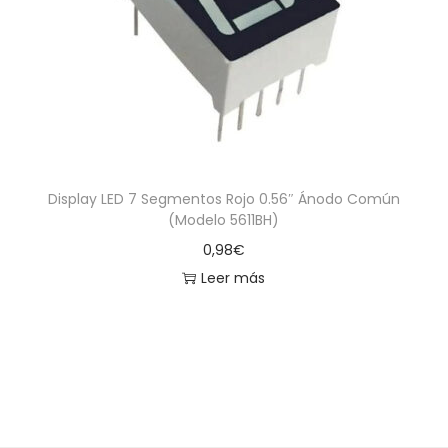
a
i
c
d
i
o
ó
n
Display LED 7 Segmentos Rojo 0.56″ Ánodo Común
(Modelo 5611BH)
0,98
€
Leer más