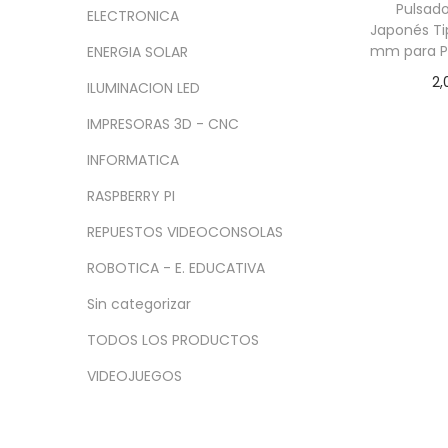
a
i
n
x
Pulsad
ELECTRONICA
c
d
Japonés T
i
i
mm para P
ENERGIA SOLAR
i
o
m
m
2,
ó
o
o
ILUMINACION LED
Seleccio
n
IMPRESORAS 3D - CNC
INFORMATICA
RASPBERRY PI
REPUESTOS VIDEOCONSOLAS
ROBOTICA - E. EDUCATIVA
Sin categorizar
TODOS LOS PRODUCTOS
VIDEOJUEGOS