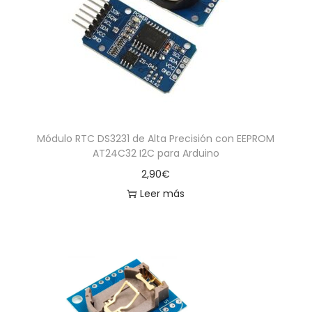
a
i
c
d
i
o
ó
n
Módulo RTC DS3231 de Alta Precisión con EEPROM
AT24C32 I2C para Arduino
2,90
€
Leer más