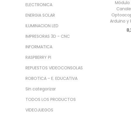
a
i
n
x
Módulo 
ELECTRONICA
c
d
Canale
i
i
Optoacop
ENERGIA SOLAR
i
o
m
m
Arduino y 
ó
o
o
ILUMINACION LED
8,
n
IMPRESORAS 3D - CNC
Le
INFORMATICA
RASPBERRY PI
REPUESTOS VIDEOCONSOLAS
ROBOTICA - E. EDUCATIVA
Sin categorizar
TODOS LOS PRODUCTOS
VIDEOJUEGOS