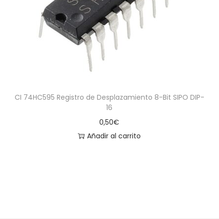
a
i
c
d
i
o
ó
n
CI 74HC595 Registro de Desplazamiento 8-Bit SIPO DIP-
16
0,50
€
Añadir al carrito