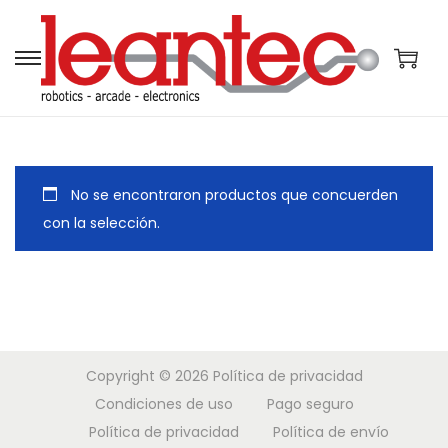
S
S
a
a
l
l
t
t
a
a
No se encontraron productos que concuerden
r
r
con la selección.
a
a
l
l
a
c
n
o
a
n
Copyright © 2026
Política de privacidad
v
t
Condiciones de uso
Pago seguro
e
e
Política de privacidad
Política de envío
g
n