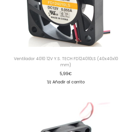
a
i
c
d
i
o
ó
n
Ventilador 4010 12V Y.S. TECH FD124010LS (40x40x10
mm)
5,99
€
Añadir al carrito